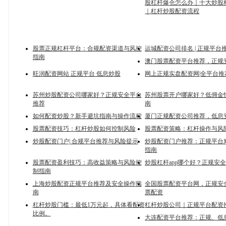
股杠杆爆仓怎么办｜十大炒股
｜杠杆炒股配资流程
股票正规杠杆平台：合规配资渠道与风控
运城配资公司排名 | 正规平台
指南
澳门股票配资平台推荐，正规
旺润配资网站 正规平台 低息炒股
网上正规实盘配资网|全平台推
苏州炒股配资公司哪家好？正规安全平台
苏州股票开户哪家好？低佣金
推荐
南
如何配资炒股？新手避坑指南与操作流程
厦门正规配资公司推荐，低息
股票配资技巧：杠杆炒股如何控制风险
股票配资策略：杠杆操作与风
炒股配资门户| 合规平台推荐与风险提示
炒股配资门户推荐：正规平台
指南
股票配资盈利技巧：高收益策略与风险控
炒股杠杆app哪个好？正规安
制指南
上海炒股配资正规平台推荐及安全操作指
全国股票配资平台网，正规安
南
票配资
杠杆炒股门槛：最低1万元起，具体看配资
杠杆炒股公司｜正规平台配资
比例。
大连配资平台推荐：正规、低