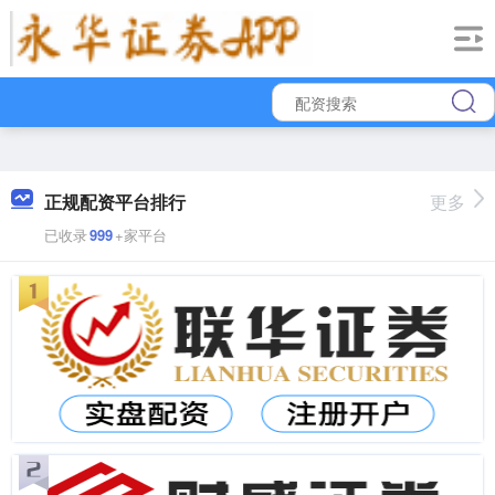
正规配资平台排行
更多
已收录
999
+家平台