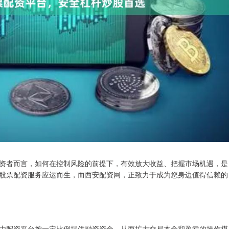
资者而言，如何在控制风险的前提下，有效放大收益、把握市场机遇，是
股票配资服务应运而生，而西安配资网，正致力于成为您身边值得信赖的
由配资平台按一定比例提供融资资金，从而扩大交易本金和盈亏的操作模