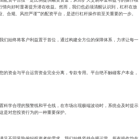
在行情向好时显著提升潜在收益。然而，我们也必须清醒认识到，杠杆在放
业、合规、风控严谨**的配资平台，是进行杠杆操作前至关重要的一步。
我们始终将客户利益置于首位，通过构建全方位的保障体系，力求让每一
您的资金与平台运营资金完全分离，专款专用。平台绝不触碰客户本金，
置科学合理的预警线和平仓线，在市场出现极端波动时，系统会及时提示
这是对您投资行为的一种重要保护。
满足不同风险偏好投资者的需求。我们始终坚持合规运营，所有操作均在