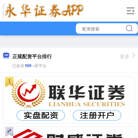
正规配资平台排行
更多
已收录
999
+家平台