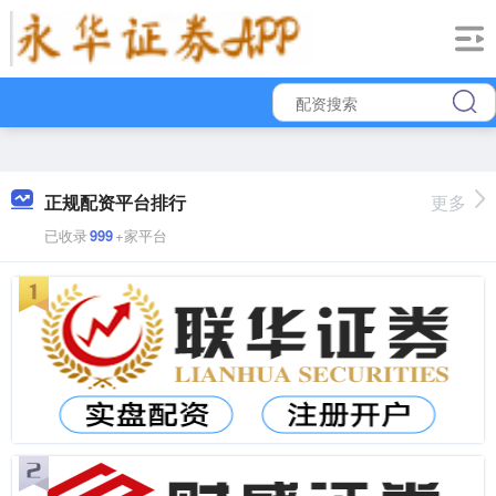
正规配资平台排行
更多
已收录
999
+家平台