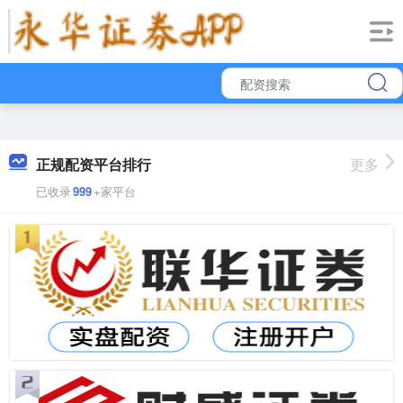
正规配资平台排行
更多
已收录
999
+家平台