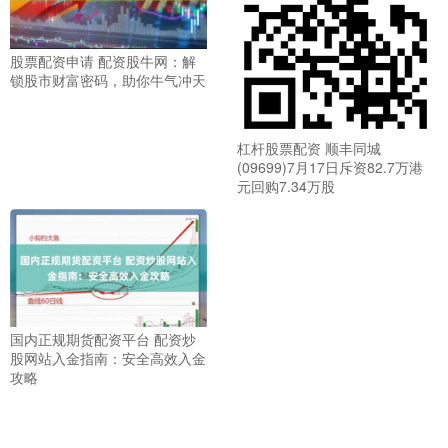
股票配资申请 配资股牛网：解
锁股市财富密码，助你牛气冲天
杠杆股票配资 顺丰同城
(09699)7月17日斥资82.7万港
元回购7.34万股
国内正规期货配资平台 配资炒
股网站入金指南：安全高效入金
攻略