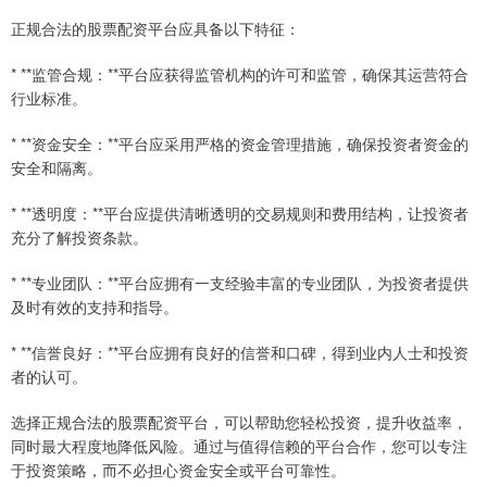
正规合法的股票配资平台应具备以下特征：
* **监管合规：**平台应获得监管机构的许可和监管，确保其运营符合
行业标准。
* **资金安全：**平台应采用严格的资金管理措施，确保投资者资金的
安全和隔离。
* **透明度：**平台应提供清晰透明的交易规则和费用结构，让投资者
充分了解投资条款。
* **专业团队：**平台应拥有一支经验丰富的专业团队，为投资者提供
及时有效的支持和指导。
* **信誉良好：**平台应拥有良好的信誉和口碑，得到业内人士和投资
者的认可。
选择正规合法的股票配资平台，可以帮助您轻松投资，提升收益率，
同时最大程度地降低风险。通过与值得信赖的平台合作，您可以专注
于投资策略，而不必担心资金安全或平台可靠性。