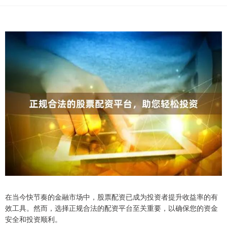
在当今快节奏的金融市场中，股票配资已成为投资者提升收益率的有
效工具。然而，选择正规合法的配资平台至关重要，以确保您的资金
安全和投资顺利。