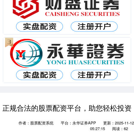
正规合法的股票配资平台，助您轻松投资
作者：股票配资系统
平台：永华证券APP
更新：2025-11-12
05:27:15
阅读：62