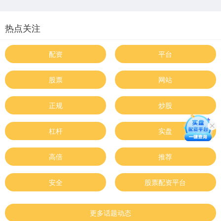
热点关注
配资
平台
股票
网站
正规
炒股
杠杆
实盘
高倍
推荐
安全
股票配资平台
更多话题动态