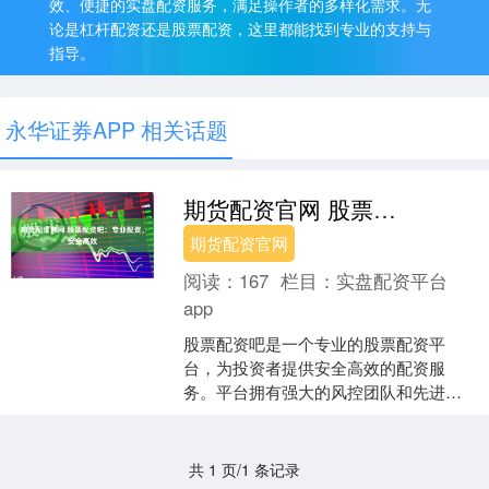
效、便捷的实盘配资服务，满足操作者的多样化需求。无
论是杠杆配资还是股票配资，这里都能找到专业的支持与
指导。
永华证券APP 相关话题
期货配资官网 股票配资吧：专业配资，安全高效
期货配资官网
阅读：
167
栏目：
实盘配资平台
app
股票配资吧是一个专业的股票配资平
台，为投资者提供安全高效的配资服
务。平台拥有强大的风控团队和先进的
技术系统，确保资金安全和交易稳定。
1. 雪球配资：雪球配资是....
共 1 页/1 条记录