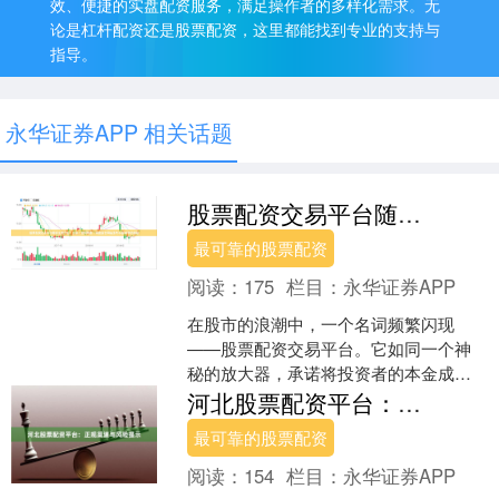
效、便捷的实盘配资服务，满足操作者的多样化需求。无
论是杠杆配资还是股票配资，这里都能找到专业的支持与
指导。
永华证券APP 相关话题
股票配资交易平台随机生成介绍 / 分析 / 如何判断 / 风险适合网站发布不超30字的标题
最可靠的股票配资
阅读：
175
栏目：
永华证券APP
在股市的浪潮中，一个名词频繁闪现
——股票配资交易平台。它如同一个神
秘的放大器，承诺将投资者的本金成倍
扩大，点燃无数人对财富快速增长的渴
河北股票配资平台：正规渠道与风险提示
望。然而，在这诱人的杠杆背....
最可靠的股票配资
阅读：
154
栏目：
永华证券APP