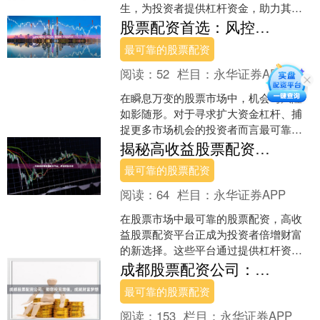
生，为投资者提供杠杆资金，助力其实
现财富增值。 股票配资是指投资者通过
股票配资首选：风控为本，透明费率，专注交易本身
配资机构借入资金，扩大其....
最可靠的股票配资
阅读：
52
栏目：
永华证券APP
在瞬息万变的股票市场中，机会与风险
如影随形。对于寻求扩大资金杠杆、捕
捉更多市场机会的投资者而言最可靠的
股票配资，股票配资是一把双刃剑。它
揭秘高收益股票配资平台，助你财富倍增
既能放大潜在收益，也可能....
最可靠的股票配资
阅读：
64
栏目：
永华证券APP
在股票市场中最可靠的股票配资，高收
益股票配资平台正成为投资者倍增财富
的新选择。这些平台通过提供杠杆资
金，让投资者能够放大投资收益。 **如
成都股票配资公司：助您投资增值，成就财富梦想
何选择高收益股票配资平....
最可靠的股票配资
阅读：
153
栏目：
永华证券APP