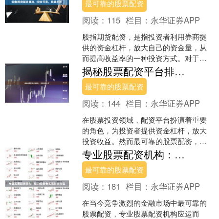
最可靠的股票配资
阅读：
115
栏目：
永华证券APP
股指期货配资，是指投资者利用券商提
供的资金杠杆，放大自己的资金量，从
而提高收益率的一种投资方式。对于想
要在股指期货市场中获取更高收益的投
揭秘股票配资平台排行，助你投资无忧
资者来说，选择一家安全可....
最可靠的股票配资
阅读：
144
栏目：
永华证券APP
在股票投资领域，配资平台扮演着重要
的角色，为投资者提供资金杠杆，放大
投资收益。然而最可靠的股票配资，选
择合适的配资平台至关重要，直接影响
专业股票配资机构：助力投资者实现财富增值
投资体验和资金安全。 经....
最可靠的股票配资
阅读：
181
栏目：
永华证券APP
在当今竞争激烈的金融市场中最可靠的
股票配资，专业股票配资机构应运而