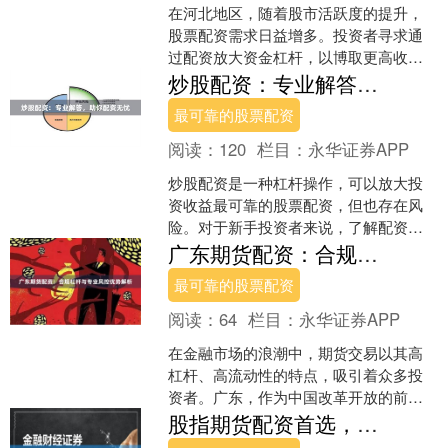
在河北地区，随着股市活跃度的提升，
股票配资需求日益增多。投资者寻求通
过配资放大资金杠杆，以博取更高收
益。然而，面对市场上形形色色的配资
炒股配资：专业解答，助你配资无忧
平台，如何选择正规渠道并警....
最可靠的股票配资
阅读：
120
栏目：
永华证券APP
炒股配资是一种杠杆操作，可以放大投
资收益最可靠的股票配资，但也存在风
险。对于新手投资者来说，了解配资的
专业知识至关重要。 **什么是炒股配
广东期货配资：合规杠杆与专业风控优势解析
资？** 炒股配资是指....
最可靠的股票配资
阅读：
64
栏目：
永华证券APP
在金融市场的浪潮中，期货交易以其高
杠杆、高流动性的特点，吸引着众多投
资者。广东，作为中国改革开放的前沿
和经济大省，其期货市场发展迅速，期
股指期货配资首选，安全可靠，收益丰厚
货配资业务也日益活跃。然....