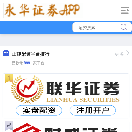
正规配资平台排行
更多
已收录
999
+家平台