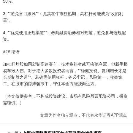
50%。
3. **避免盲目跟风**：尤其在牛市狂热期，高杠杆可能成为“收割利
器”。
4. **优先使用正规渠道**：券商融资融券相对规范，避免参与违规配
资。
### 结语
加杠杆炒股如同驾驶高速赛车，技术娴熟者或可疾驰夺冠，但新手极
易车毁人伤。对于绝大多数投资者而言，**稳健投资、复利增长才是
长期制胜之道**。若确需使用杠杆，务必牢记：风险第一，收益第
二。在股市的惊涛骇浪中，守住本金方能驶向远方。
（本文仅供参考，不构成投资建议。市场有风险股票配资公司，投资
需谨慎。）
文章为作者独立观点，不代表永华证券APP观点
上一篇：
上海炒股配资正规平台推荐及安全操作指南