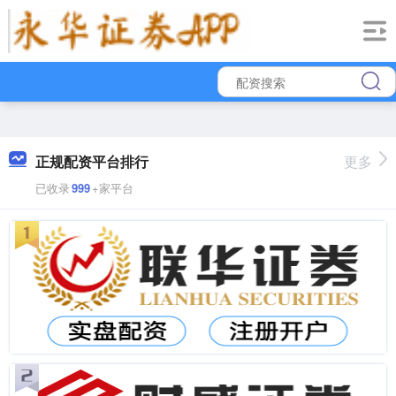
正规配资平台排行
更多
已收录
999
+家平台