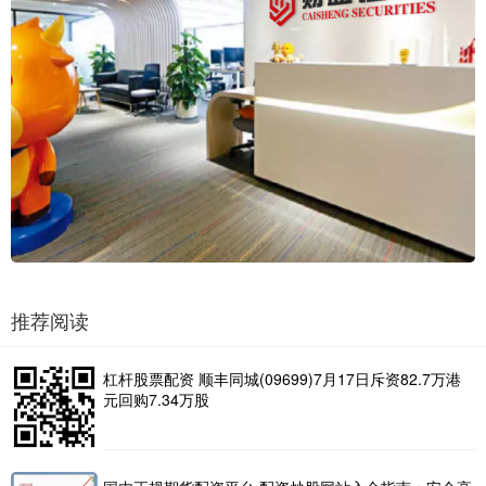
推荐阅读
杠杆股票配资 顺丰同城(09699)7月17日斥资82.7万港
元回购7.34万股