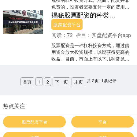
免费的，投资者需要支付一定的费用。
**配资费用类型** 配资费用主要包括以下
揭秘股票配资的种类和选择指南
几类： * *....
股票配资平台
阅读：
72
栏目：
实盘配资平台app
股票配资是一种杠杆投资方式，通过借
用资金放大投资规模，以期获得更高的
收益。目前，市面上有以下几种常见的
股票配资类型： * **信用配资：**由券商
提供资金，投资....
共
2
页
11
条记录
首页
1
2
下一页
末页
热点关注
股票配资平台
平台