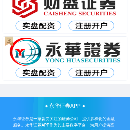
永华证券APP
永华证券是一家备受关注的证券公司，提供多样化的金融
服务。永华证券APP作为其主要数字平台，为用户提供高