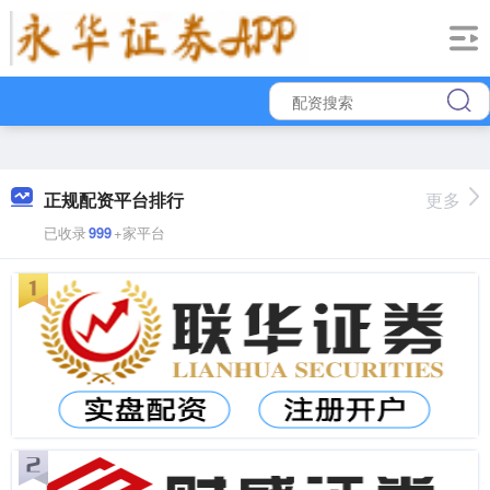
正规配资平台排行
更多
已收录
999
+家平台